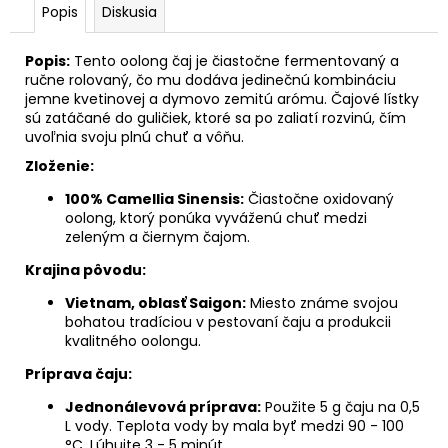
č
Popis
Diskusia
a
m
Popis:
Tento oolong čaj je čiastočne fermentovaný a
e
ručne rolovaný, čo mu dodáva jedinečnú kombináciu
jemne kvetinovej a dymovo zemitú arómu. Čajové lístky
BLUNDUS
sú zatáčané do guličiek, ktoré sa po zaliatí rozvinú, čím
/
uvoľnia svoju plnú chuť a vôňu.
100
G
Zloženie:
10
100% Camellia Sinensis:
Čiastočne oxidovaný
€
oolong, ktorý ponúka vyváženú chuť medzi
zeleným a čiernym čajom.
Krajina pôvodu:
Vietnam, oblasť Saigon:
Miesto známe svojou
bohatou tradíciou v pestovaní čaju a produkcii
kvalitného oolongu.
Príprava čaju:
Jednonálevová príprava:
Použite 5 g čaju na 0,5
L vody. Teplota vody by mala byť medzi 90 - 100
°C. Lúhujte 3 - 5 minút.