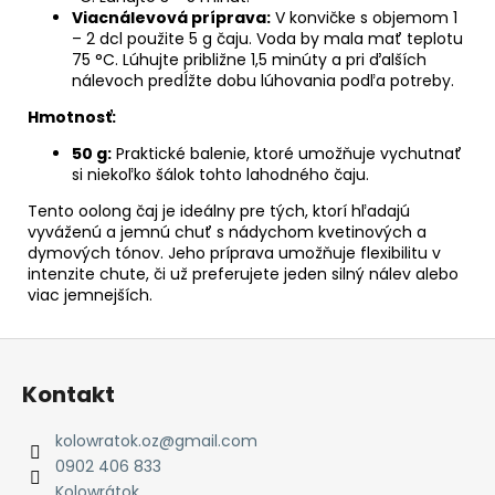
Viacnálevová príprava:
V konvičke s objemom 1
– 2 dcl použite 5 g čaju. Voda by mala mať teplotu
75 °C. Lúhujte približne 1,5 minúty a pri ďalších
nálevoch predĺžte dobu lúhovania podľa potreby.
Hmotnosť:
50 g:
Praktické balenie, ktoré umožňuje vychutnať
si niekoľko šálok tohto lahodného čaju.
Tento oolong čaj je ideálny pre tých, ktorí hľadajú
vyváženú a jemnú chuť s nádychom kvetinových a
dymových tónov. Jeho príprava umožňuje flexibilitu v
intenzite chute, či už preferujete jeden silný nálev alebo
viac jemnejších.
Z
á
Kontakt
p
ä
kolowratok.oz
@
gmail.com
t
0902 406 833
Kolowrátok