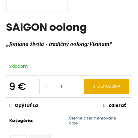
á
j
s
SAIGON oolong
ť
?
„fontána života - tradičný oolong/Vietnam“
Skladom
HĽADAŤ
9 €
DO KOŠÍKA
Jednotková
O
cena:
d
Opýtať sa
Zdieľať
p
o
Čierne a fermentované
Kategória
:
čaje
r
ú