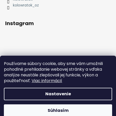
i
e
kolowratok_oz
Instagram
Používame súbory cookie, aby sme vám umožnili
Sledovať na Instagrame
pohodlné prehliadanie webovej stránky a vďaka
analýze neustále zlepšovali jej funkcie, výkon a
Facebook
použiteľnosť.
Viac informácií
Nastavenie
Vytvoril Shoptet
Súhlasím
Copyright 2026
Kolowrátok
. Všetky práva vyhradené.