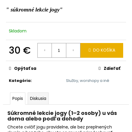
A
á
" súkromné lekcie jogy"
j
R
s
M
ť
Skladom
?
O
30 €
DO KOŠÍKA
Jednotková
cena:
Opýtať sa
Zdieľať
HĽADAŤ
Kategória
:
Služby, worshopy a iné
O
Popis
Diskusia
d
p
Súkromné lekcie jogy (1–2 osoby) u vás
o
doma alebo podľa dohody
r
ú
Chcete cvičiť jogu pravidelne, ale bez preplnených