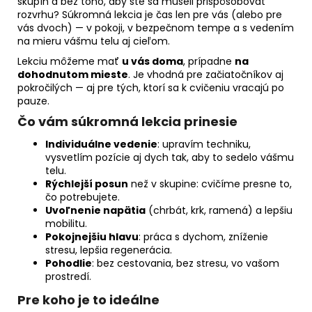
č
skupín a bez toho, aby ste sa museli prispôsobovať
rozvrhu? Súkromná lekcia je čas len pre vás (alebo pre
a
vás dvoch) — v pokoji, v bezpečnom tempe a s vedením
m
na mieru vášmu telu aj cieľom.
e
Lekciu môžeme mať
u vás doma
, prípadne
na
dohodnutom mieste
. Je vhodná pre začiatočníkov aj
BOHYŇA
BIELEHO
pokročilých — aj pre tých, ktorí sa k cvičeniu vracajú po
ALTAJA
pauze.
/
Čo vám súkromná lekcia prinesie
100
G
Individuálne vedenie
: upravím techniku,
12,50
vysvetlím pozície aj dych tak, aby to sedelo vášmu
€
telu.
Rýchlejší posun
než v skupine: cvičíme presne to,
čo potrebujete.
Uvoľnenie napätia
(chrbát, krk, ramená) a lepšiu
mobilitu.
Pokojnejšiu hlavu
: práca s dychom, zníženie
stresu, lepšia regenerácia.
Pohodlie
: bez cestovania, bez stresu, vo vašom
prostredí.
Pre koho je to ideálne