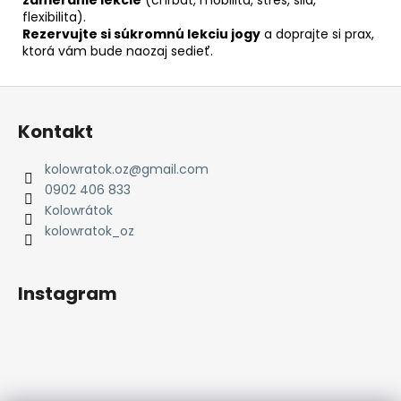
flexibilita).
Rezervujte si súkromnú lekciu jogy
a doprajte si prax,
ktorá vám bude naozaj sedieť.
Z
á
Kontakt
p
ä
kolowratok.oz
@
gmail.com
t
0902 406 833
i
Kolowrátok
e
kolowratok_oz
Instagram