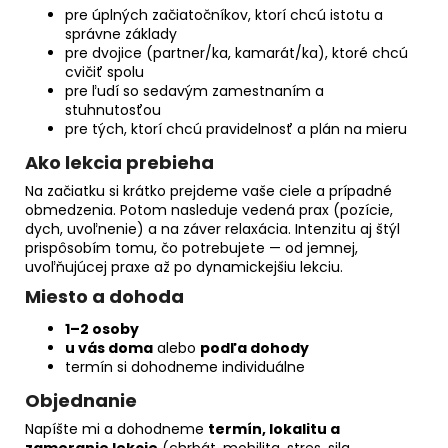
pre úplných začiatočníkov, ktorí chcú istotu a
správne základy
pre dvojice (partner/ka, kamarát/ka), ktoré chcú
cvičiť spolu
pre ľudí so sedavým zamestnaním a
stuhnutosťou
pre tých, ktorí chcú pravidelnosť a plán na mieru
Ako lekcia prebieha
Na začiatku si krátko prejdeme vaše ciele a prípadné
obmedzenia. Potom nasleduje vedená prax (pozície,
dych, uvoľnenie) a na záver relaxácia. Intenzitu aj štýl
prispôsobím tomu, čo potrebujete — od jemnej,
uvoľňujúcej praxe až po dynamickejšiu lekciu.
Miesto a dohoda
1–2 osoby
u vás doma
alebo
podľa dohody
termín si dohodneme individuálne
Objednanie
Napíšte mi a dohodneme
termín, lokalitu a
zameranie lekcie
(chrbát, mobilita, stres, sila,