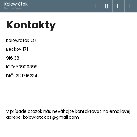
K
Prejsť
Kolowrátok
Hľadať
Náku
M
Prihlásen
na
o
Bylinkové čaje s
príbehom
obsah
Späť
Späť
košík
š
Kontakty
í
Č
k
o
Kolowrátok OZ
p
Beckov 171
o
916 38
t
IČO: 53900898
r
DIČ: 2121716234
e
b
u
j
e
V prípade otázok nás neváhajte kontaktovať na emailovej
adrese: kolowratok.oz@gmail.com
t
e
n