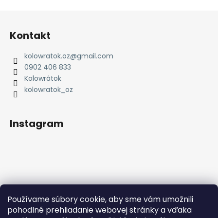
á
Z
j
á
Kontakt
s
p
ť
ä
kolowratok.oz
@
gmail.com
?
t
0902 406 833
i
Kolowrátok
e
kolowratok_oz
HĽADAŤ
Instagram
O
d
p
o
r
Používame súbory cookie, aby sme vám umožnili
Sledovať na Instagrame
ú
pohodlné prehliadanie webovej stránky a vďaka