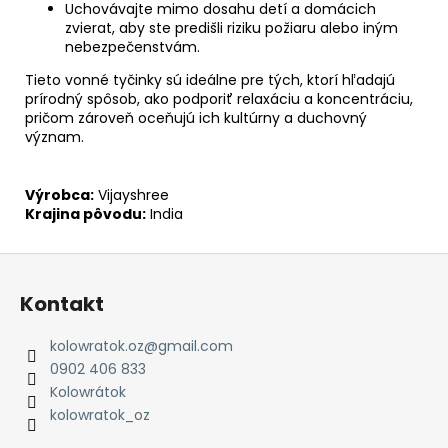
Uchovávajte mimo dosahu detí a domácich
zvierat, aby ste predišli riziku požiaru alebo iným
nebezpečenstvám.
Tieto vonné tyčinky sú ideálne pre tých, ktorí hľadajú
prírodný spôsob, ako podporiť relaxáciu a koncentráciu,
pričom zároveň oceňujú ich kultúrny a duchovný
význam.
Výrobca:
Vijayshree
Krajina pôvodu:
India
Z
á
Kontakt
p
ä
kolowratok.oz
@
gmail.com
t
0902 406 833
i
Kolowrátok
e
kolowratok_oz