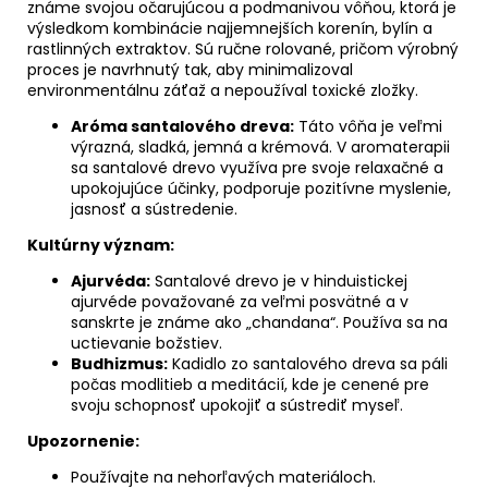
č
známe svojou očarujúcou a podmanivou vôňou, ktorá je
a
výsledkom kombinácie najjemnejších korenín, bylín a
m
rastlinných extraktov. Sú ručne rolované, pričom výrobný
proces je navrhnutý tak, aby minimalizoval
e
environmentálnu záťaž a nepoužíval toxické zložky.
PREBUĎ
Aróma santalového dreva:
Táto vôňa je veľmi
SVOJU
výrazná, sladká, jemná a krémová. V aromaterapii
ENERGIU
sa santalové drevo využíva pre svoje relaxačné a
30
upokojujúce účinky, podporuje pozitívne myslenie,
€
jasnosť a sústredenie.
Kultúrny význam:
Ajurvéda:
Santalové drevo je v hinduistickej
ajurvéde považované za veľmi posvätné a v
sanskrte je známe ako „chandana“. Používa sa na
uctievanie božstiev.
Budhizmus:
Kadidlo zo santalového dreva sa páli
počas modlitieb a meditácií, kde je cenené pre
svoju schopnosť upokojiť a sústrediť myseľ.
Upozornenie:
Používajte na nehorľavých materiáloch.