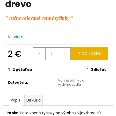
drevo
á
j
" ručne rolované vonné tyčinky "
s
ť
?
Skladom
2 €
DO KOŠÍKA
Jednotková
HĽADAŤ
cena:
Opýtať sa
Zdieľať
Vonné tyčinky a
O
Kategória
:
vydymovadlá
d
p
o
Popis
Diskusia
r
ú
Popis:
Tieto vonné tyčinky od výrobcu Vijayshree sú