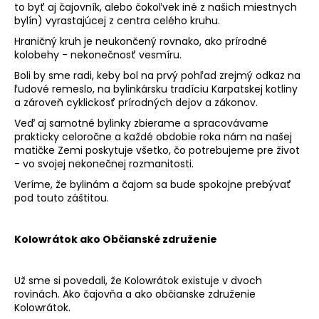
to byť aj čajovník, alebo čokoľvek iné z našich miestnych
bylín) vyrastajúcej z centra celého kruhu.
Hraničný kruh je neukončený rovnako, ako prírodné
kolobehy - nekonečnosť vesmíru.
Boli by sme radi, keby bol na prvý pohľad zrejmý odkaz na
ľudové remeslo, na bylinkársku tradíciu Karpatskej kotliny
a zároveň cyklickosť prírodných dejov a zákonov.
Veď aj samotné bylinky zbierame a spracovávame
prakticky celoročne a každé obdobie roka nám na našej
matičke Zemi poskytuje všetko, čo potrebujeme pre život
- vo svojej nekonečnej rozmanitosti.
Veríme, že bylinám a čajom sa bude spokojne prebývať
pod touto záštitou.
Kolowrátok ako Občianské združenie
Už sme si povedali, že Kolowrátok existuje v dvoch
rovinách. Ako čajovňa a ako občianske združenie
Kolowrátok.