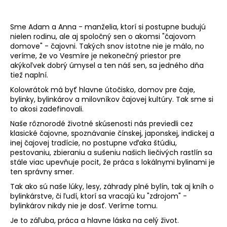
á
j
Sme Adam a Anna - manželia, ktorí si postupne budujú
s
nielen rodinu, ale aj spoločný sen o akomsi "čajovom
domove" - čajovni. Takých snov istotne nie je málo, no
ť
veríme, že vo Vesmíre je nekonečný priestor pre
?
akýkoľvek dobrý úmysel a ten náš sen, sa jedného dňa
tiež naplní.
Kolowrátok má byť hlavne útočisko, domov pre čaje,
bylinky, bylinkárov a milovníkov čajovej kultúry. Tak sme si
to akosi zadefinovali.
HĽADAŤ
Naše rôznorodé životné skúsenosti nás previedli cez
klasické čajovne, spoznávanie čínskej, japonskej, indickej a
inej čajovej tradície, no postupne vďaka štúdiu,
pestovaniu, zbieraniu a sušeniu našich liečivých rastlín sa
O
stále viac upevňuje pocit, že práca s lokálnymi bylinami je
d
ten správny smer.
p
Tak ako sú naše lúky, lesy, záhrady plné bylín, tak aj kníh o
o
bylinkárstve, či ľudí, ktorí sa vracajú ku "zdrojom" -
r
bylinkárov nikdy nie je dosť. Veríme tomu.
ú
Je to záľuba, práca a hlavne láska na celý život.