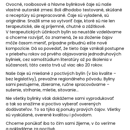
Ovocné, rooibosové a hlavne bylinkové čaje sú naše
vlastné autorské zmesi. Boli dlhodobo testované, skúšané
a receptúry sú prepracované. Čaje sú vyladené, sú
originálne. Snažili sme sa vytvoriť čaje, ktoré sú nie len
terapeutické, ale aj príjemné, chutné a zážitkové.
V terapeutických účinkoch bylín sa neustále vzdelávame
a chceme rozvíjať, čo znamená, že sa zloženie čajov
môže časom meniť, prípadne pribudnú ešte nové
kompozície. Dá sa povedať, že tieto čaje vznikali postupne
v priebehu rokov od prvého objavovania jednodruhových
byliniek, cez samoštúdium literatúry až po školenia v
súčasnosti, táto cesta trvá už viac ako 20 rokov.
Naše čaje sú miešané z poctivých bylín (v bio kvalite –
bez legislatívy), prevažne regionálneho pôvodu. Byliny
sami pestujeme, zbierame, ručne spracovávame –
sušenie, strihanie, mletie, sitovanie...
Nie všetky bylinky však dokážeme sami vyprodukovať
a tak sa snažíme si poctivo vyberať overených
dodávateľov. To sa týka aj ponuky pravých čajov. Všetky
sú vyskúšané, overené kvalitou i pôvodom.
Chceme ponúkať iba to čím sami žijeme, v čo veríme
a pokladáme za poctivé.