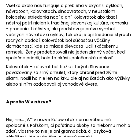
Všetko okolo nás funguje a prebieha v akýchsi cykloch,
návratoch, kolovratoch, slncovratoch, v neustálom
kolobehu, striedania nocí a dní. Kolovrátok ako tkací
nástroj patrí nielen k tradičnej slovanskej kultúre, remeslu
- pradenie, tkáčstvo, ale predstavuje práve symbol
večných návratov a cyklov, tak ako je aj striedanie štyroch
ročných období. Kolovrátok bol súčasťou väčšiny
domácností, kde sa mladé dievčatá učili tkáčskemu
remeslu. Ženy predebatovali nie jeden zimný večer, keď
spoločne priadli, bola to akási spoločenská udalosť.
Kolovrátok – kolovrat bol tiež u starých Slovanov
považovaný za silný amulet, ktorý chránil pred zlými
silami. Nosili ho nie len na krku ale aj na šatách ako výšivky
alebo si ním ozdobovali aj vchodové dvere.
A prečo W v názve?
Nie, nie... „W“ v názve Kolowrátok nemá vôbec nič
spoločné s Poľskom, či poľštinou akoby sa niekomu mohlo
zdať. Vlastne to nie je ani gramatická, či jazyková
záležitosť. Ide o vizuálny a ideový aspekt.