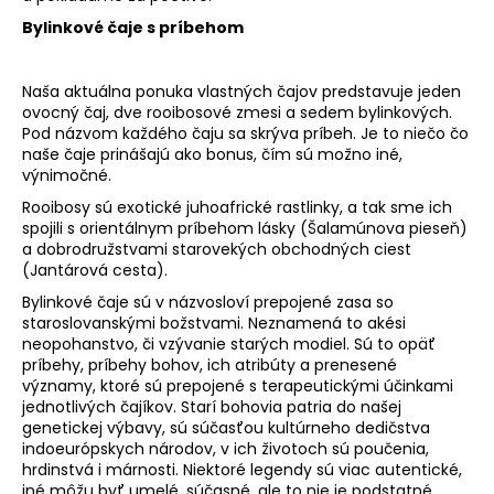
Bylinkové čaje s príbehom
Naša aktuálna ponuka vlastných čajov predstavuje jeden
ovocný čaj, dve rooibosové zmesi a sedem bylinkových.
Pod názvom každého čaju sa skrýva príbeh. Je to niečo čo
naše čaje prinášajú ako bonus, čím sú možno iné,
výnimočné.
Rooibosy sú exotické juhoafrické rastlinky, a tak sme ich
spojili s orientálnym príbehom lásky (Šalamúnova pieseň)
a dobrodružstvami starovekých obchodných ciest
(Jantárová cesta).
Bylinkové čaje sú v názvosloví prepojené zasa so
staroslovanskými božstvami. Neznamená to akési
neopohanstvo, či vzývanie starých modiel. Sú to opäť
príbehy, príbehy bohov, ich atribúty a prenesené
významy, ktoré sú prepojené s terapeutickými účinkami
jednotlivých čajíkov. Starí bohovia patria do našej
genetickej výbavy, sú súčasťou kultúrneho dedičstva
indoeurópskych národov, v ich životoch sú poučenia,
hrdinstvá i márnosti. Niektoré legendy sú viac autentické,
iné môžu byť umelé, súčasné, ale to nie je podstatné.