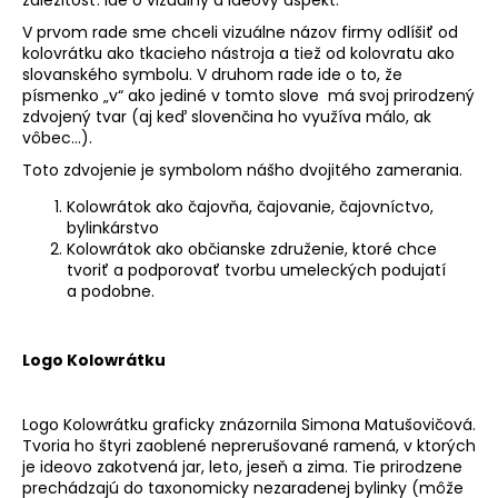
V prvom rade sme chceli vizuálne názov firmy odlíšiť od
kolovrátku ako tkacieho nástroja a tiež od kolovratu ako
slovanského symbolu. V druhom rade ide o to, že
písmenko „v“ ako jediné v tomto slove má svoj prirodzený
zdvojený tvar (aj keď slovenčina ho využíva málo, ak
vôbec...).
Toto zdvojenie je symbolom nášho dvojitého zamerania.
Kolowrátok ako čajovňa, čajovanie, čajovníctvo,
bylinkárstvo
Kolowrátok ako občianske združenie, ktoré chce
tvoriť a podporovať tvorbu umeleckých podujatí
a podobne.
Logo Kolowrátku
Logo Kolowrátku graficky znázornila Simona Matušovičová.
Tvoria ho štyri zaoblené neprerušované ramená, v ktorých
je ideovo zakotvená jar, leto, jeseň a zima. Tie prirodzene
prechádzajú do taxonomicky nezaradenej bylinky (môže