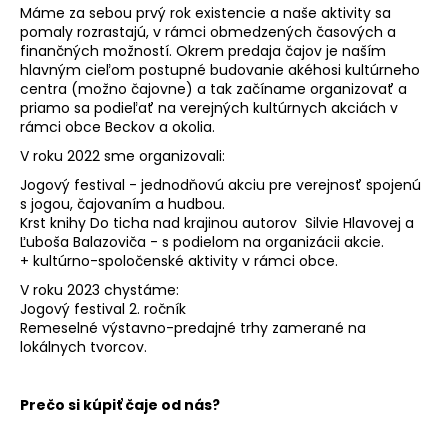
Máme za sebou prvý rok existencie a naše aktivity sa
pomaly rozrastajú, v rámci obmedzených časových a
finančných možností. Okrem predaja čajov je naším
hlavným cieľom postupné budovanie akéhosi kultúrneho
centra (možno čajovne) a tak začíname organizovať a
priamo sa podieľať na verejných kultúrnych akciách v
rámci obce Beckov a okolia.
V roku 2022 sme organizovali:
Jogový festival - jednodňovú akciu pre verejnosť spojenú
s jogou, čajovaním a hudbou.
Krst knihy Do ticha nad krajinou autorov Silvie Hlavovej a
Ľuboša Balazoviča - s podielom na organizácii akcie.
+ kultúrno-spoločenské aktivity v rámci obce.
V roku 2023 chystáme:
Jogový festival 2. ročník
Remeselné výstavno-predajné trhy zamerané na
lokálnych tvorcov.
Prečo si kúpiť čaje od nás?