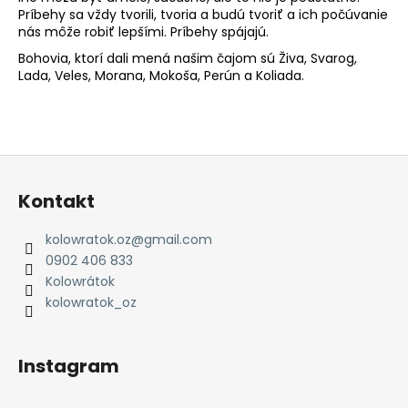
Príbehy sa vždy tvorili, tvoria a budú tvoriť a ich počúvanie
nás môže robiť lepšími. Príbehy spájajú.
Bohovia, ktorí dali mená našim čajom sú Živa, Svarog,
Lada, Veles, Morana, Mokoša, Perún a Koliada.
Z
á
Kontakt
p
ä
kolowratok.oz
@
gmail.com
t
0902 406 833
i
Kolowrátok
e
kolowratok_oz
Instagram