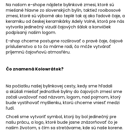
č
Na našom e-shope nájdete bylinkové zmesi, ktoré sú
a
miešané hlavne zo slovenských bylín, taktiež rooibosové
m
zmesi, ktoré sú výborné ako teplé tak aj ako ľadové čaje, a
e
keramiku od českej keramikárky Adely Volné, ktorá pre nás
vytvorila jedinečný vizuál čajových šálok a konvičiek
GOLDEN
podpísaný našim logom.
NAG
E-shop chceme postupne rozširovať o pravé čaje, čajové
SANTALOVÉ
DREVO
príslušenstvo a to čo máme radi, čo môže vytvárať
príjemnú čajovňovú atmosféru.
2
€
Čo znamená Kolowrátok?
Na počiatku našej bylinkovej cesty, kedy sme hľadali
a skúšali miešať jednotlivé byliny do čajových zmesí sme
začali uvažovať nad názvom, logom, nad pojmom, ktorý
bude vystihovať myšlienku, ktorú chceme vniesť medzi
ľudí.
Chceli sme vytvoriť symbol, ktorý by bol jedinečný pre
našu prácu, a logo, ktoré bude jasne znázorňovať čo je
našim životom, s čím sa stretávame, kde sú naše korene.