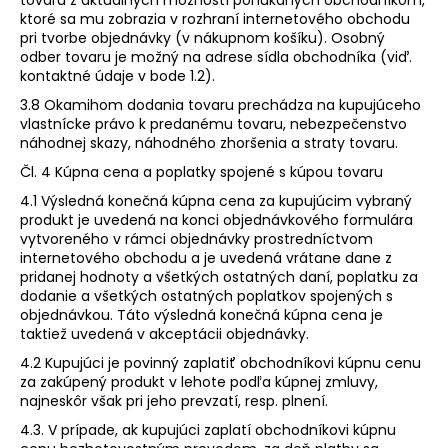
ktoré sa mu zobrazia v rozhraní internetového obchodu
pri tvorbe objednávky (v nákupnom košíku). Osobný
odber tovaru je možný na adrese sídla obchodníka (viď.
kontaktné údaje v bode 1.2).
3.8 Okamihom dodania tovaru prechádza na kupujúceho
vlastnícke právo k predanému tovaru, nebezpečenstvo
náhodnej skazy, náhodného zhoršenia a straty tovaru.
Čl. 4 Kúpna cena a poplatky spojené s kúpou tovaru
4.1 Výsledná konečná kúpna cena za kupujúcim vybraný
produkt je uvedená na konci objednávkového formulára
vytvoreného v rámci objednávky prostredníctvom
internetového obchodu a je uvedená vrátane dane z
pridanej hodnoty a všetkých ostatných daní, poplatku za
dodanie a všetkých ostatných poplatkov spojených s
objednávkou. Táto výsledná konečná kúpna cena je
taktiež uvedená v akceptácii objednávky.
4.2 Kupujúci je povinný zaplatiť obchodníkovi kúpnu cenu
za zakúpený produkt v lehote podľa kúpnej zmluvy,
najneskôr však pri jeho prevzatí, resp. plnení.
4.3. V prípade, ak kupujúci zaplatí obchodníkovi kúpnu