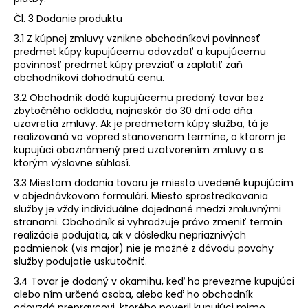
Čl. 3 Dodanie produktu
3.1 Z kúpnej zmluvy vznikne obchodníkovi povinnosť
predmet kúpy kupujúcemu odovzdať a kupujúcemu
povinnosť predmet kúpy prevziať a zaplatiť zaň
obchodníkovi dohodnutú cenu.
3.2 Obchodník dodá kupujúcemu predaný tovar bez
zbytočného odkladu, najneskôr do 30 dní odo dňa
uzavretia zmluvy. Ak je predmetom kúpy služba, tá je
realizovaná vo vopred stanovenom termíne, o ktorom je
kupujúci oboznámený pred uzatvorením zmluvy a s
ktorým výslovne súhlasí.
3.3 Miestom dodania tovaru je miesto uvedené kupujúcim
v objednávkovom formulári. Miesto sprostredkovania
služby je vždy individuálne dojednané medzi zmluvnými
stranami. Obchodník si vyhradzuje právo zmeniť termín
realizácie podujatia, ak v dôsledku nepriaznivých
podmienok (vis major) nie je možné z dôvodu povahy
služby podujatie uskutočniť.
3.4 Tovar je dodaný v okamihu, keď ho prevezme kupujúci
alebo ním určená osoba, alebo keď ho obchodník
odovzdá prepravcovi, ktorého poveril kupujúci mimo