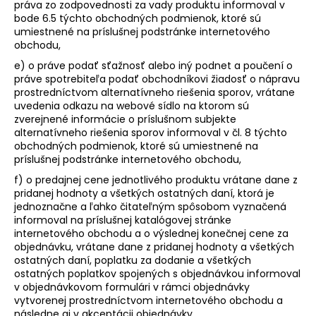
práva zo zodpovednosti za vady produktu informoval v
bode 6.5 týchto obchodných podmienok, ktoré sú
umiestnené na príslušnej podstránke internetového
obchodu,
e) o práve podať sťažnosť alebo iný podnet a poučení o
práve spotrebiteľa podať obchodníkovi žiadosť o nápravu
prostredníctvom alternatívneho riešenia sporov, vrátane
uvedenia odkazu na webové sídlo na ktorom sú
zverejnené informácie o príslušnom subjekte
alternatívneho riešenia sporov informoval v čl. 8 týchto
obchodných podmienok, ktoré sú umiestnené na
príslušnej podstránke internetového obchodu,
f) o predajnej cene jednotlivého produktu vrátane dane z
pridanej hodnoty a všetkých ostatných daní, ktorá je
jednoznačne a ľahko čitateľným spôsobom vyznačená
informoval na príslušnej katalógovej stránke
internetového obchodu a o výslednej konečnej cene za
objednávku, vrátane dane z pridanej hodnoty a všetkých
ostatných daní, poplatku za dodanie a všetkých
ostatných poplatkov spojených s objednávkou informoval
v objednávkovom formulári v rámci objednávky
vytvorenej prostredníctvom internetového obchodu a
následne aj v akceptácii objednávky,