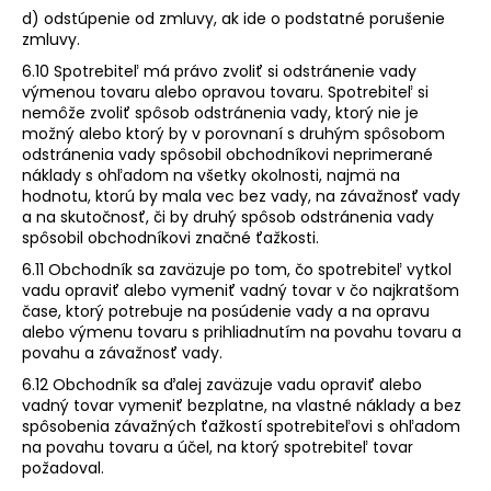
d) odstúpenie od zmluvy, ak ide o podstatné porušenie
zmluvy.
6.10 Spotrebiteľ má právo zvoliť si odstránenie vady
výmenou tovaru alebo opravou tovaru. Spotrebiteľ si
nemôže zvoliť spôsob odstránenia vady, ktorý nie je
možný alebo ktorý by v porovnaní s druhým spôsobom
odstránenia vady spôsobil obchodníkovi neprimerané
náklady s ohľadom na všetky okolnosti, najmä na
hodnotu, ktorú by mala vec bez vady, na závažnosť vady
a na skutočnosť, či by druhý spôsob odstránenia vady
spôsobil obchodníkovi značné ťažkosti.
6.11 Obchodník sa zaväzuje po tom, čo spotrebiteľ vytkol
vadu opraviť alebo vymeniť vadný tovar v čo najkratšom
čase, ktorý potrebuje na posúdenie vady a na opravu
alebo výmenu tovaru s prihliadnutím na povahu tovaru a
povahu a závažnosť vady.
6.12 Obchodník sa ďalej zaväzuje vadu opraviť alebo
vadný tovar vymeniť bezplatne, na vlastné náklady a bez
spôsobenia závažných ťažkostí spotrebiteľovi s ohľadom
na povahu tovaru a účel, na ktorý spotrebiteľ tovar
požadoval.