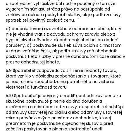
a spotrebiteľ vyhlásil, že bol riadne poučený o tom, že
vyjadrením súhlasu stráca právo na odstúpenie od
zmluvy po úplnom poskytnutí služby, ak je podľa zmluvy
spotrebiteľ povinný zaplatiť cenu,
c) dodanie tovaru uzavretého v ochrannom obale, ktorý
nie je vhodné vrátiť z dôvodu ochrany zdravia alebo z
hygienických dôvodov, ak ochranný obal bol po dodaní
porušený. d) poskytnutie služieb súvisiacich s činnosťami
v rámci voľného času, ak podľa zmluvy má obchodník
poskytnúť tieto služby v presne dohodnutom čase alebo v
presne dohodnutej lehote.
5.9 Spotrebiteľ zodpovedá za zníženie hodnoty tovaru,
ktoré vzniklo v dôsledku zaobchádzania s tovarom, ktoré
je nad rámec zaobchádzania potrebného na zistenie
vlastností a funkčnosti tovaru.
5.10 Spotrebiteľ je povinný uhradiť obchodníkovi cenu za
skutočne poskytnuté plnenie do dňa doručenia
oznámenia o odstúpení od zmluvy, ak spotrebiteľ odstúpi
od zmluvy uzavretej na diaľku alebo od zmluvy uzavretej
mimo prevádzkových priestorov obchodníka, ktorej
predmetom je poskytnutie objednanej služby a pred
začatím poskytovania plnenia spotrebiteľ udelil