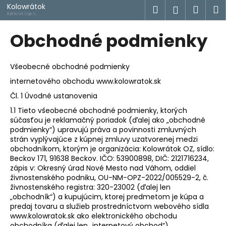
K
Prejsť
Kolowrátok
Hľadať
Náku
M
Prihlásen
na
o
Bylinkové čaje s
príbehom
obsah
Späť
Späť
košík
š
Obchodné podmienky
í
Č
k
o
Všeobecné obchodné podmienky
p
internetového obchodu www.kolowratok.sk
o
Čl. 1 Úvodné ustanovenia
t
1.1 Tieto všeobecné obchodné podmienky, ktorých
r
súčasťou je reklamačný poriadok (ďalej ako „obchodné
podmienky“) upravujú práva a povinnosti zmluvných
e
strán vyplývajúce z kúpnej zmluvy uzatvorenej medzi
b
obchodníkom, ktorým je organizácia: Kolowrátok OZ, sídlo:
u
Beckov 171, 91638 Beckov. IČO: 53900898, DIČ: 2121716234,
zápis v: Okresný úrad Nové Mesto nad Váhom, oddiel
j
živnostenského podniku, OU-NM-OPZ-2022/005529-2, č.
e
živnostenského registra: 320-23002 (ďalej len
t
„obchodník“) a kupujúcim, ktorej predmetom je kúpa a
predaj tovaru a služieb prostredníctvom webového sídla
e
www.kolowratok.sk ako elektronického obchodu
n
obchodníka (ďalej len „internetový obchod“).