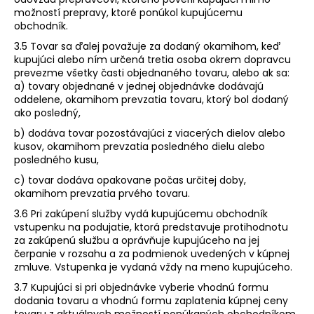
možností prepravy, ktoré ponúkol kupujúcemu
obchodník.
3.5 Tovar sa ďalej považuje za dodaný okamihom, keď
kupujúci alebo ním určená tretia osoba okrem dopravcu
prevezme všetky časti objednaného tovaru, alebo ak sa:
a) tovary objednané v jednej objednávke dodávajú
oddelene, okamihom prevzatia tovaru, ktorý bol dodaný
ako posledný,
b) dodáva tovar pozostávajúci z viacerých dielov alebo
kusov, okamihom prevzatia posledného dielu alebo
posledného kusu,
c) tovar dodáva opakovane počas určitej doby,
okamihom prevzatia prvého tovaru.
3.6 Pri zakúpení služby vydá kupujúcemu obchodník
vstupenku na podujatie, ktorá predstavuje protihodnotu
za zakúpenú službu a oprávňuje kupujúceho na jej
čerpanie v rozsahu a za podmienok uvedených v kúpnej
zmluve. Vstupenka je vydaná vždy na meno kupujúceho.
3.7 Kupujúci si pri objednávke vyberie vhodnú formu
dodania tovaru a vhodnú formu zaplatenia kúpnej ceny
tovaru z aktuálnych možností ponúkaných obchodníkom,