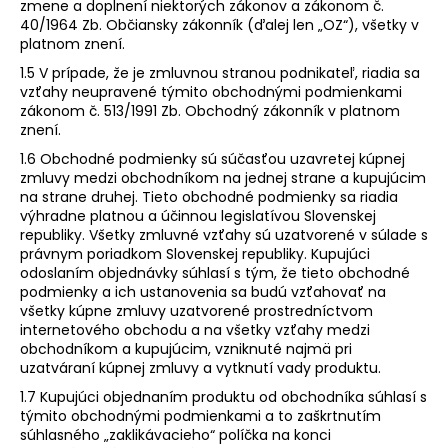
zmene a doplnení niektorých zákonov a zákonom č.
40/1964 Zb. Občiansky zákonník (ďalej len „OZ“), všetky v
platnom znení.
1.5 V prípade, že je zmluvnou stranou podnikateľ, riadia sa
vzťahy neupravené týmito obchodnými podmienkami
zákonom č. 513/1991 Zb. Obchodný zákonník v platnom
znení.
1.6 Obchodné podmienky sú súčasťou uzavretej kúpnej
zmluvy medzi obchodníkom na jednej strane a kupujúcim
na strane druhej. Tieto obchodné podmienky sa riadia
výhradne platnou a účinnou legislatívou Slovenskej
republiky. Všetky zmluvné vzťahy sú uzatvorené v súlade s
právnym poriadkom Slovenskej republiky. Kupujúci
odoslaním objednávky súhlasí s tým, že tieto obchodné
podmienky a ich ustanovenia sa budú vzťahovať na
všetky kúpne zmluvy uzatvorené prostredníctvom
internetového obchodu a na všetky vzťahy medzi
obchodníkom a kupujúcim, vzniknuté najmä pri
uzatváraní kúpnej zmluvy a vytknutí vady produktu.
1.7 Kupujúci objednaním produktu od obchodníka súhlasí s
týmito obchodnými podmienkami a to zaškrtnutím
súhlasného „zaklikávacieho“ políčka na konci