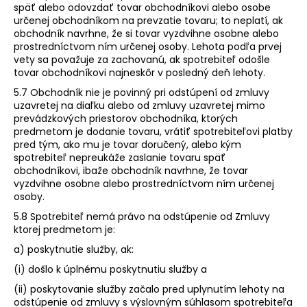
späť alebo odovzdať tovar obchodníkovi alebo osobe
určenej obchodníkom na prevzatie tovaru; to neplatí, ak
obchodník navrhne, že si tovar vyzdvihne osobne alebo
prostredníctvom ním určenej osoby. Lehota podľa prvej
vety sa považuje za zachovanú, ak spotrebiteľ odošle
tovar obchodníkovi najneskôr v posledný deň lehoty.
5.7 Obchodník nie je povinný pri odstúpení od zmluvy
uzavretej na diaľku alebo od zmluvy uzavretej mimo
prevádzkových priestorov obchodníka, ktorých
predmetom je dodanie tovaru, vrátiť spotrebiteľovi platby
pred tým, ako mu je tovar doručený, alebo kým
spotrebiteľ nepreukáže zaslanie tovaru späť
obchodníkovi, ibaže obchodník navrhne, že tovar
vyzdvihne osobne alebo prostredníctvom ním určenej
osoby.
5.8 Spotrebiteľ nemá právo na odstúpenie od Zmluvy
ktorej predmetom je:
a) poskytnutie služby, ak:
(i) došlo k úplnému poskytnutiu služby a
(ii) poskytovanie služby začalo pred uplynutím lehoty na
odstúpenie od zmluvy s výslovným súhlasom spotrebiteľa