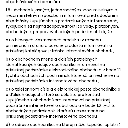
objednávkového formulára.
1.8 Obchodník jasným, jednoznačným, zrozumiteľným a
nezameniteľným spôsobom informoval pred odoslaním
objednávky kupujúceho o predzmluvných informáciách,
týkajúcich sa najmä zodpovednosti za vady, platobných,
obchodných, prepravných a iných podmienok tak, že:
a) o hlavných vlastnostiach produktu v rozsahu
primeranom druhu a povahe produktu informoval na
príslušnej katalógovej stránke internetového obchodu,
b) o obchodnom mene a ďalších potrebných
identifikačných údajov obchodníka informoval na
príslušnej podstránke elektronického obchodu a v bode 1.1
týchto obchodných podmienok, ktoré sú umiestnené na
príslušnej podstránke internetového obchodu ,
c) o telefónnom čísle a elektronickej pošte obchodníka a
o ďalších údajoch, ktoré sú dôležité pre kontakt
kupujúceho s obchodníkom informoval na príslušnej
podstránke internetového obchodu a v bode 1.2 týchto
obchodných podmienok, ktoré sú umiestnené na
príslušnej podstránke internetového obchodu,
d) o adrese obchodníka, na ktorej môže kupujúci uplatniť