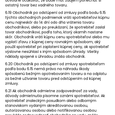
dôvodne očakávať, že bude mať záujem ponechať si
ostatný tovar bez vadného tovaru.
6.19 Obchodník po odstúpení od zmluvy podľa bodu 6.15
týchto obchodných podmienok vráti spotrebiteľovi kúpnu
cenu najneskôr do 14 dní odo dňa vrátenia tovaru
obchodníkovi, alebo po preukázaní, že spotrebiteľ zaslal
tovar obchodníkovi, podľa toho, ktorý okamih nastane
skôr. Obchodník vráti kúpnu cenu spotrebiteľovi alebo mu
vyplatí zľavu z kúpnej ceny rovnakým spôsobom, aký
použil spotrebiteľ pri zaplatení kúpnej ceny, ak spotrebiteľ
výslovne nesúhlasí s iným spôsobom úhrady. Všetky
náklady spojené s úhradou znáša obchodník.
6.20 Obchodník po odstúpení od zmluvy spotrebiteľom
podľa bodu 6.15 nemá právo na náhradu škody
spôsobenú bežným opotrebovaním tovaru a na odplatu
za bežné užívanie tovaru pred odstúpením od kúpnej
zmluvy.
6.21 Ak obchodník odmietne zodpovednosť za vady,
dôvody odmietnutia písomne oznámi spotrebiteľovi. Ak
spotrebiteľ znaleckým posudkom alebo odborným
stanoviskom vydaným akreditovanou osobou,
autorizovanou osobou alebo notifikovanou osobou