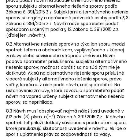
právo podať návrh na začatie alternatívneho riešenia
sporu subjektu alternatívneho riešenia sporov podľa
Zákona č. 391/2015 Z.z. Subjektami alternatívneho riešenia
sporov sú orgány a oprávnené právnické osoby podľa § 3
Zákona č. 391/2015 Z.z. Návrh môže spotrebiteľ podať
spôsobom určeným podľa § 12 Zákona č. 391/2015 Z.z.
(ďalej len „návrh“).
8.2 Alternatívne riešenie sporov sa týka len sporu medzi
spotrebiteľom a obchodníkom, vyplývajúceho z kúpnej
zmluvy alebo súvisiaceho s kúpnou zmluvou. Návrh
podáva spotrebiteľ príslušnému subjektu alternatívneho
riešenia sporov; možnosť obrátiť sa na súd tým nie je
dotknutá. Ak sú na alternatívne riešenie sporu príslušné
viaceré subjekty alternatívneho riešenia sporov, právo
voľby, ktorému z nich podá návrh, má spotrebiteľ. Na
ustanovenia zmluvy, ktoré zaväzujú spotrebiteľa podať
návrh na vopred určený subjekt alternatívneho riešenia
sporov, sa neprihliada.
8.3 Návrh musí obsahovať najmä náležitosti uvedené v
§12 ods. (3) písm. a)-f) Zákona č. 391/2015 Z.z... K návrhu
spotrebiteľ priloží doklady súvisiace s predmetom sporu,
ktoré preukazujú skutočnosti uvedené v návrhu. Ak ide o
spor z uplatnenia práv zo zodpovednosti za vady,