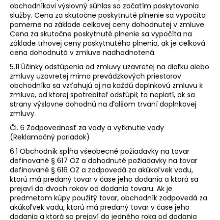
obchodníkovi výslovný súhlas so začatím poskytovania
služby. Cena za skutočne poskytnuté plnenie sa vypočíta
pomerne na základe celkovej ceny dohodnutej v zmluve.
Cena za skutočne poskytnuté plnenie sa vypočíta na
základe trhovej ceny poskytnutého plnenia, ak je celková
cena dohodnutá v zmluve nadhodnotená.
5.11 Účinky odstúpenia od zmluvy uzavretej na diaľku alebo
zmluvy uzavretej mimo prevádzkových priestorov
obchodníka sa vzťahujú aj na každú doplnkovú zmluvu k
zmluve, od ktorej spotrebiteľ odstúpil; to neplatí, ak sa
strany výslovne dohodnú na ďalšom trvaní doplnkovej
zmluvy.
Čl. 6 Zodpovednosť za vady a vytknutie vady
(Reklamačný poriadok)
6.1 Obchodník spĺňa všeobecné požiadavky na tovar
definované § 617 OZ a dohodnuté požiadavky na tovar
definované § 616 OZ a zodpovedá za akúkoľvek vadu,
ktorú má predaný tovar v čase jeho dodania a ktorá sa
prejaví do dvoch rokov od dodania tovaru. Ak je
predmetom kúpy použitý tovar, obchodník zodpovedá za
akúkoľvek vadu, ktorú má predaný tovar v čase jeho
dodania a ktorá sa prejaví do jedného roka od dodania