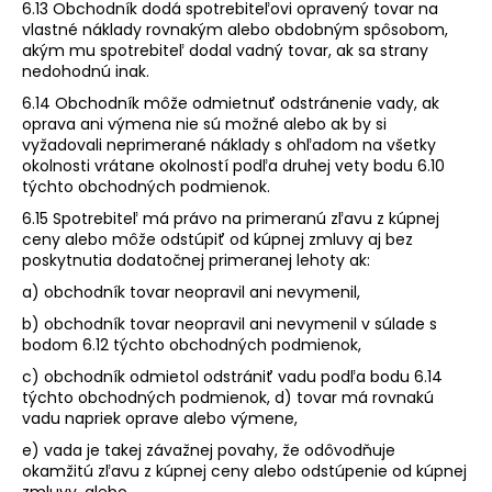
6.13 Obchodník dodá spotrebiteľovi opravený tovar na
vlastné náklady rovnakým alebo obdobným spôsobom,
akým mu spotrebiteľ dodal vadný tovar, ak sa strany
nedohodnú inak.
6.14 Obchodník môže odmietnuť odstránenie vady, ak
oprava ani výmena nie sú možné alebo ak by si
vyžadovali neprimerané náklady s ohľadom na všetky
okolnosti vrátane okolností podľa druhej vety bodu 6.10
týchto obchodných podmienok.
6.15 Spotrebiteľ má právo na primeranú zľavu z kúpnej
ceny alebo môže odstúpiť od kúpnej zmluvy aj bez
poskytnutia dodatočnej primeranej lehoty ak:
a) obchodník tovar neopravil ani nevymenil,
b) obchodník tovar neopravil ani nevymenil v súlade s
bodom 6.12 týchto obchodných podmienok,
c) obchodník odmietol odstrániť vadu podľa bodu 6.14
týchto obchodných podmienok, d) tovar má rovnakú
vadu napriek oprave alebo výmene,
e) vada je takej závažnej povahy, že odôvodňuje
okamžitú zľavu z kúpnej ceny alebo odstúpenie od kúpnej
zmluvy, alebo