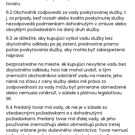
tovaru.
6.2 Obchodník zodpovedá za vady poskytovanej služby, t.
j. za prípady, keď rozsah alebo kvalita poskytnutej služby
nezodpovedá podmienkam dohodnutým v zmluve alebo
obvyklým požiadavkám na daný druh služby.
6.3 Je dôležité, aby kupujúci vytkol vadu služby bez
zbytočného odkladu po jej zistení, prednostne priamo
počas poskytovania služby, aby mohla byť zabezpečená
náprava
bezprostredne na mieste. Ak kupujúci nevytkne vadu bez
zbytočného odkladu, hoci tak mohol urobiť, a tým
znemožní obchodníkovi odstrániť vadu na mieste, jeho
nárok na zľavu z ceny služby alebo iné práva zo
zodpovednosti za vady môžu byť primerane obmedzené
alebo nemusia vzniknúť, v súlade s platnou legislatívou
SR.
6.4 Predaný tovar má vady, ak nie je v súlade so
všeobecnými požiadavkami a s dohodnutými
požiadavkami. Predaný tovar má ďalej vady, ak jeho
používanie znemožňujú alebo obmedzujú práva tretej
osoby vrátane práv duševného vlastníctva. Tovar nemusí