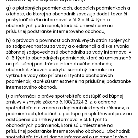
g) o platobných podmienkach, dodacích podmienkach a
o lehote, do ktorej sa obchodník zaväzuje dodať tovar či
poskytnúť službu informoval v čl. 3 a čl. 4 týchto
obchodných podmienok, ktoré sú umiestnené na
príslušnej podstránke internetového obchodu,
h) o právach a povinnostiach zmluvných strán spojených
so zodpovednosťou za vady a o existencii a dĺžke trvania
zákonnej zodpovednosti obchodníka za vady informoval v
čl. 6 týchto obchodných podmienok, ktoré sú umiestnené
na príslušnej podstránke internetového obchodu;
obchodník zároveň poskytol samotný formulár na
vytknutie vady ako prílohu č.1 týchto obchodných
podmienok, ktoré sú umiestnené na príslušnej podstránke
internetového obchodu,
i) o informácii o práve spotrebiteľa odstúpiť od kúpnej
zmluvy v zmysle zákona č. 108/2024 Z. z. o ochrane
spotrebiteľa a o zmene a doplnení niektorých zákonov, o
podmienkach, lehotách a postupe pri uplatňovaní práv na
odstúpenie od zmluvy informoval v čl. 5 týchto
obchodných podmienok, ktoré sú umiestnené na
príslušnej podstránke internetového obchodu. Obchodník
spotrebiteľa taktiež riadne informoval o uplatnení práva