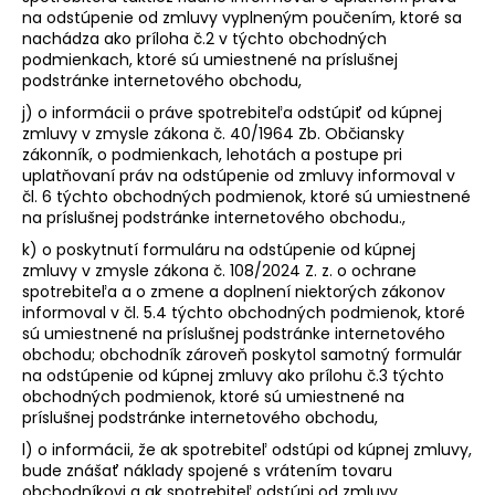
na odstúpenie od zmluvy vyplneným poučením, ktoré sa
nachádza ako príloha č.2 v týchto obchodných
podmienkach, ktoré sú umiestnené na príslušnej
podstránke internetového obchodu,
j) o informácii o práve spotrebiteľa odstúpiť od kúpnej
zmluvy v zmysle zákona č. 40/1964 Zb. Občiansky
zákonník, o podmienkach, lehotách a postupe pri
uplatňovaní práv na odstúpenie od zmluvy informoval v
čl. 6 týchto obchodných podmienok, ktoré sú umiestnené
na príslušnej podstránke internetového obchodu.,
k) o poskytnutí formuláru na odstúpenie od kúpnej
zmluvy v zmysle zákona č. 108/2024 Z. z. o ochrane
spotrebiteľa a o zmene a doplnení niektorých zákonov
informoval v čl. 5.4 týchto obchodných podmienok, ktoré
sú umiestnené na príslušnej podstránke internetového
obchodu; obchodník zároveň poskytol samotný formulár
na odstúpenie od kúpnej zmluvy ako prílohu č.3 týchto
obchodných podmienok, ktoré sú umiestnené na
príslušnej podstránke internetového obchodu,
l) o informácii, že ak spotrebiteľ odstúpi od kúpnej zmluvy,
bude znášať náklady spojené s vrátením tovaru
obchodníkovi a ak spotrebiteľ odstúpi od zmluvy