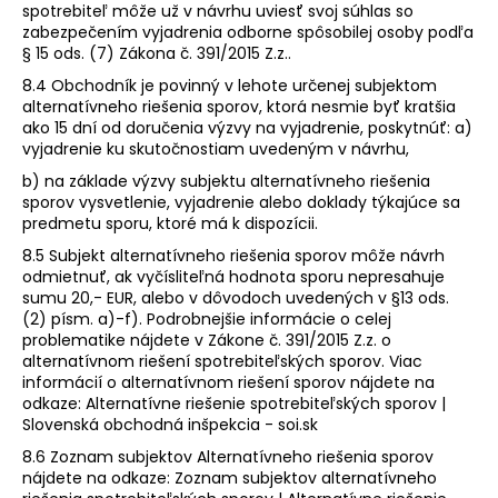
spotrebiteľ môže už v návrhu uviesť svoj súhlas so
zabezpečením vyjadrenia odborne spôsobilej osoby podľa
§ 15 ods. (7) Zákona č. 391/2015 Z.z..
8.4 Obchodník je povinný v lehote určenej subjektom
alternatívneho riešenia sporov, ktorá nesmie byť kratšia
ako 15 dní od doručenia výzvy na vyjadrenie, poskytnúť: a)
vyjadrenie ku skutočnostiam uvedeným v návrhu,
b) na základe výzvy subjektu alternatívneho riešenia
sporov vysvetlenie, vyjadrenie alebo doklady týkajúce sa
predmetu sporu, ktoré má k dispozícii.
8.5 Subjekt alternatívneho riešenia sporov môže návrh
odmietnuť, ak vyčísliteľná hodnota sporu nepresahuje
sumu 20,- EUR, alebo v dôvodoch uvedených v §13 ods.
(2) písm. a)-f). Podrobnejšie informácie o celej
problematike nájdete v Zákone č. 391/2015 Z.z. o
alternatívnom riešení spotrebiteľských sporov. Viac
informácií o alternatívnom riešení sporov nájdete na
odkaze: Alternatívne riešenie spotrebiteľských sporov |
Slovenská obchodná inšpekcia - soi.sk
8.6 Zoznam subjektov Alternatívneho riešenia sporov
nájdete na odkaze: Zoznam subjektov alternatívneho