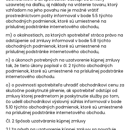
uzavretej na diaľku, aj náklady na vrátenie tovaru, ktorý
vzhľadom na jeho povahu nie je možné vrátiť
prostredníctvom pošty informoval v bode 5.5 týchto
obchodných podmienok, ktoré sú umiestnené na
príslušnej podstránke internetového obchodu,
m) o okolnostiach, za ktorých spotrebiteľ stráca právo na
odstúpenie od zmluvy informoval v bode 5.8 týchto
obchodných podmienok, ktoré sú umiestnené na
príslušnej podstránke internetového obchodu,
n) o úkonoch potrebných na uzatvorenie kúpnej zmluvy
tak, že tieto úkony popísal v čl. 2 týchto obchodných
podmienok, ktoré sú umiestnené na príslušnej podstránke
internetového obchodu.
o) o povinnosti spotrebiteľa uhradiť obchodníkovi cenu za
skutočne poskytnuté plnenie, ak spotrebiteľ odstúpi od
zmluvy ktorej predmetom je poskytnutie služby po tom,
čo udelil obchodníkovi výslovný súhlas informoval v bode
5.10 týchto obchodných podmienok, ktoré sú umiestnené
na príslušnej podstránke internetového obchodu.
Čl. 2 Spôsob uzatvárania kúpnej zmluvy
2.1 Za návrh na uzatvorenie kúpnej zmluvy sa považuje