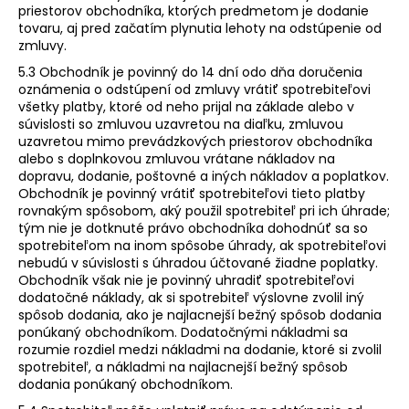
priestorov obchodníka, ktorých predmetom je dodanie
tovaru, aj pred začatím plynutia lehoty na odstúpenie od
zmluvy.
5.3 Obchodník je povinný do 14 dní odo dňa doručenia
oznámenia o odstúpení od zmluvy vrátiť spotrebiteľovi
všetky platby, ktoré od neho prijal na základe alebo v
súvislosti so zmluvou uzavretou na diaľku, zmluvou
uzavretou mimo prevádzkových priestorov obchodníka
alebo s doplnkovou zmluvou vrátane nákladov na
dopravu, dodanie, poštovné a iných nákladov a poplatkov.
Obchodník je povinný vrátiť spotrebiteľovi tieto platby
rovnakým spôsobom, aký použil spotrebiteľ pri ich úhrade;
tým nie je dotknuté právo obchodníka dohodnúť sa so
spotrebiteľom na inom spôsobe úhrady, ak spotrebiteľovi
nebudú v súvislosti s úhradou účtované žiadne poplatky.
Obchodník však nie je povinný uhradiť spotrebiteľovi
dodatočné náklady, ak si spotrebiteľ výslovne zvolil iný
spôsob dodania, ako je najlacnejší bežný spôsob dodania
ponúkaný obchodníkom. Dodatočnými nákladmi sa
rozumie rozdiel medzi nákladmi na dodanie, ktoré si zvolil
spotrebiteľ, a nákladmi na najlacnejší bežný spôsob
dodania ponúkaný obchodníkom.