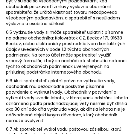
byť v súlade so všeobecnými požiadavkami, keď
obchodník pri uzavretí zmluvy výslovne oboznámil
spotrebiteľa, že určitá vlastnosť tovaru nezodpovedá
všeobecným požiadavkám, a spotrebiteľ s nesúladom
výslovne a osobitne súhlasil.
6.5 Vytknutie vady si môže spotrebiteľ uplatniť písomne
na adrese obchodníka: Kolowrátok OZ, Beckov 171, 91638
Beckov, alebo elektronicky prostredníctvom kontaktných
údajov uvedených v bode 1.2 týchto obchodných
podmienok. Na tento účel môže spotrebiteľ využiť
vzorový formulár, ktorý sa nachádza k stiahnutiu na konci
týchto obchodných podmienok uverejnených na
príslušnej podstránke internetového obchodu.
6.6 Ak si spotrebiteľ uplatní právo na vytknutie vady,
obchodník mu bezodkladne poskytne písomné
potvrdenie o vytknutí vady. Obchodník v potvrdení o
vytknutí vady uvedie lehotu, v ktorej vadu odstráni. Lehota
oznámená podľa predchádzajúcej vety nesmie byť dlhšia
ako 30 dní odo dňa vytknutia vady, ak dlhšia lehota nie je
odôvodnená objektívnym dôvodom, ktorý obchodník
nemôže ovplyvniť.
6.7 Ak spotrebiteľ vytkol vadu poštovou zásielkou, ktorú