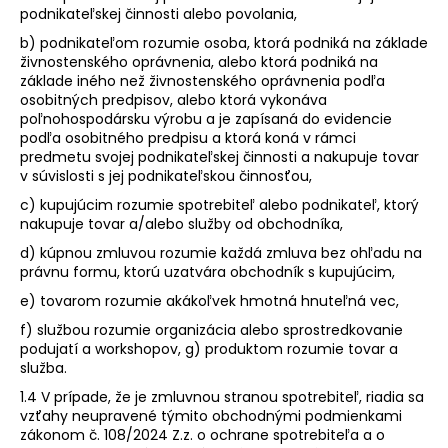
č
podnikateľskej činnosti alebo povolania,
a
b) podnikateľom rozumie osoba, ktorá podniká na základe
m
živnostenského oprávnenia, alebo ktorá podniká na
e
základe iného než živnostenského oprávnenia podľa
osobitných predpisov, alebo ktorá vykonáva
BYLINNÝ
poľnohospodársku výrobu a je zapísaná do evidencie
WORSHOP
podľa osobitného predpisu a ktorá koná v rámci
PRE
predmetu svojej podnikateľskej činnosti a nakupuje tovar
DETI
v súvislosti s jej podnikateľskou činnosťou,
75
€
c) kupujúcim rozumie spotrebiteľ alebo podnikateľ, ktorý
nakupuje tovar a/alebo služby od obchodníka,
d) kúpnou zmluvou rozumie každá zmluva bez ohľadu na
právnu formu, ktorú uzatvára obchodník s kupujúcim,
e) tovarom rozumie akákoľvek hmotná hnuteľná vec,
f) službou rozumie organizácia alebo sprostredkovanie
podujatí a workshopov, g) produktom rozumie tovar a
služba.
1.4 V prípade, že je zmluvnou stranou spotrebiteľ, riadia sa
vzťahy neupravené týmito obchodnými podmienkami
zákonom č. 108/2024 Z.z. o ochrane spotrebiteľa a o