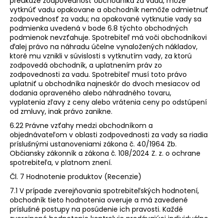
preukáže zodpovednosť obchodníka za vadu, môže
vytknúť vadu opakovane a obchodník nemôže odmietnuť
zodpovednosť za vadu; na opakované vytknutie vady sa
podmienka uvedená v bode 6.8 týchto obchodných
podmienok nevzťahuje. Spotrebiteľ má voči obchodníkovi
ďalej právo na náhradu účelne vynaložených nákladov,
ktoré mu vznikli v súvislosti s vytknutím vady, za ktorú
zodpovedá obchodník, a uplatnením práv zo
zodpovednosti za vadu. Spotrebiteľ musí toto právo
uplatniť u obchodníka najneskôr do dvoch mesiacov od
dodania opraveného alebo náhradného tovaru,
vyplatenia zľavy z ceny alebo vrátenia ceny po odstúpení
od zmluvy, inak právo zanikne.
6.22 Právne vzťahy medzi obchodníkom a
objednávateľom v oblasti zodpovednosti za vady sa riadia
príslušnými ustanoveniami zákona č. 40/1964 Zb.
Občiansky zákonník a zákona č. 108/2024 Z. z. o ochrane
spotrebiteľa, v platnom znení.
Čl. 7 Hodnotenie produktov (Recenzie)
7.1 V prípade zverejňovania spotrebiteľských hodnotení,
obchodník tieto hodnotenia overuje a má zavedené
príslušné postupy na posúdenie ich pravosti. Každé