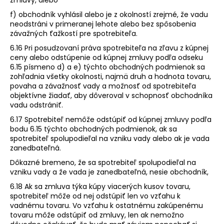
f) obchodník vyhlásil alebo je z okolností zrejmé, že vadu
neodstráni v primeranej lehote alebo bez spôsobenia
závažných ťažkostí pre spotrebiteľa.
6.16 Pri posudzovaní práva spotrebiteľa na zľavu z kúpnej
ceny alebo odstúpenie od kúpnej zmluvy podľa odseku
6.15 písmeno d) a e) týchto obchodných podmienok sa
zohľadnia všetky okolnosti, najmä druh a hodnota tovaru,
povaha a závažnosť vady a možnosť od spotrebiteľa
objektívne žiadať, aby dôveroval v schopnosť obchodníka
vadu odstrániť.
6.17 Spotrebiteľ nemôže odstúpiť od kúpnej zmluvy podľa
bodu 6.15 týchto obchodných podmienok, ak sa
spotrebiteľ spolupodieľal na vzniku vady alebo ak je vada
zanedbateľná.
Dôkazné bremeno, že sa spotrebiteľ spolupodieľal na
vzniku vady a že vada je zanedbateľná, nesie obchodník,
6.18 Ak sa zmluva týka kúpy viacerých kusov tovaru,
spotrebiteľ môže od nej odstúpiť len vo vzťahu k
vadnému tovaru. Vo vzťahu k ostatnému zakúpenému
tovaru môže odstúpiť od zmluvy, len ak nemožno