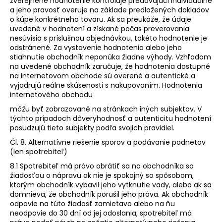
zverejnené hodnotenie kontroluje predávajúci individuálne
a jeho pravosť overuje na základe predložených dokladov
o kúpe konkrétneho tovaru. Ak sa preukáže, že údaje
uvedené v hodnotení a získané počas preverovania
nesúvisia s príslušnou objednávkou, takéto hodnotenie je
odstránené. Za vystavenie hodnotenia alebo jeho
stiahnutie obchodník neponúka žiadne výhody. Vzhľadom
na uvedené obchodník zaručuje, že hodnotenia dostupné
na internetovom obchode sú overené a autentické a
vyjadrujú reálne skúsenosti s nakupovaním. Hodnotenia
internetového obchodu
môžu byť zobrazované na stránkach iných subjektov. V
týchto prípadoch dôveryhodnosť a autenticitu hodnotení
posudzujú tieto subjekty podľa svojich pravidiel.
Čl. 8. Alternatívne riešenie sporov a podávanie podnetov
(len spotrebiteľ)
8.1 Spotrebiteľ má právo obrátiť sa na obchodníka so
žiadosťou o nápravu ak nie je spokojný so spôsobom,
ktorým obchodník vybavil jeho vytknutie vady, alebo ak sa
domnieva, že obchodník porušil jeho práva. Ak obchodník
odpovie na túto žiadosť zamietavo alebo na ňu
neodpovie do 30 dní od jej odoslania, spotrebiteľ má