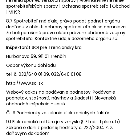
riešenia spotrebiteľských sporov | Alternatívne riešenie
spotrebiteľských sporov | Ochrana spotrebiteľa | Obchod
| MHSR
8.7 Spotrebiteľ má ďalej právo podať podnet orgánu
dohľadu v oblasti ochrany spotrebiteľa ak sa domnieva,
že boli porušené práva alebo právom chránené záujmy
spotrebiteľa. Kontaktné údaje dozorného orgánu sú:
Inšpektorát SOI pre Trenčiansky kraj
Hurbanova 59, 911 01 Trenčín
Odbor výkonu dohľadu
tel. č. 032/640 01 09, 032/640 01 08
http://www.soi.sk
Webový odkaz na podávanie podnetov: Podávanie
podnetov, sťažností, návrhov a žiadostí | Slovenská
obchodná inšpekcia - soi.sk
Čl. 9 Podmienky zasielania elektronických faktúr
9.1 Elektronická faktúra je v zmysle § 71 ods. 1 písm. b)
Zákona o dani z pridanej hodnoty č. 222/2004 Z. z.
daňovým dokladom.