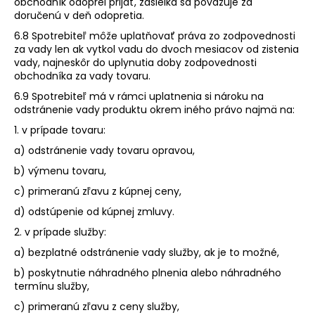
obchodník odoprel prijať, zásielka sa považuje za
doručenú v deň odopretia.
6.8 Spotrebiteľ môže uplatňovať práva zo zodpovednosti
za vady len ak vytkol vadu do dvoch mesiacov od zistenia
vady, najneskôr do uplynutia doby zodpovednosti
obchodníka za vady tovaru.
6.9 Spotrebiteľ má v rámci uplatnenia si nároku na
odstránenie vady produktu okrem iného právo najmä na:
1. v prípade tovaru:
a) odstránenie vady tovaru opravou,
b) výmenu tovaru,
c) primeranú zľavu z kúpnej ceny,
d) odstúpenie od kúpnej zmluvy.
2. v prípade služby:
a) bezplatné odstránenie vady služby, ak je to možné,
b) poskytnutie náhradného plnenia alebo náhradného
termínu služby,
c) primeranú zľavu z ceny služby,