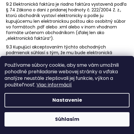
9.2 Elektronická faktúra je riadna faktúra vystavená podľa
§ 74 Zákona o dani z pridanej hodnoty č. 222/2004 Z. z.,
ktorú obchodník vystaví elektronicky a pošle ju
kupujúcemu len elektronickou poštou ako osobitný súbor
vo formátoch .pdf alebo .xml alebo v inom vhodnom
formáte určenom obchodníkom (ďalej len ako
„elektronická faktúra“).
9.3 Kupujúci akceptovaním týchto obchodných
podmienok súhlasí s tým, že mu bude elektronická
faktúra zaslaná na ním uvedený e-mail v objednávkovom
formulári bezodkladne po prijatí platby.
Používame súbory cookie, aby sme vám umožnili
pohodlné prehliadanie webovej stránky a vďaka
9.4 Elektronická faktúra sa považuje za doručenú dňom
analýze neustále zlepšovali jej funkcie, výkon a
odoslania. V prípade pochybností sa elektronická faktúra
považuje za doručenú uplynutím troch pracovných dní
použiteľnosť.
Viac informácií
odo dňa preukázateľného odoslania elektronickej faktúry
prostredníctvom elektronickej pošty.
Nastavenie
9.5 Kupujúci je oprávnený odvolať súhlas o zasielaní
elektronickej faktúry písomným alebo elektronickým
oznámením obchodníkovi. Odvolanie je účinné dňom
Súhlasím
doručenia oznámenia.
Čl. 10 Ochrana osobných údajov