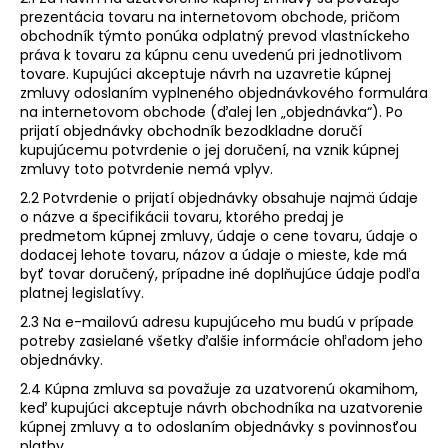
prezentácia tovaru na internetovom obchode, pričom
obchodník týmto ponúka odplatný prevod vlastníckeho
práva k tovaru za kúpnu cenu uvedenú pri jednotlivom
tovare. Kupujúci akceptuje návrh na uzavretie kúpnej
zmluvy odoslaním vyplneného objednávkového formulára
na internetovom obchode (ďalej len „objednávka“). Po
prijatí objednávky obchodník bezodkladne doručí
kupujúcemu potvrdenie o jej doručení, na vznik kúpnej
zmluvy toto potvrdenie nemá vplyv.
2.2 Potvrdenie o prijatí objednávky obsahuje najmä údaje
o názve a špecifikácii tovaru, ktorého predaj je
predmetom kúpnej zmluvy, údaje o cene tovaru, údaje o
dodacej lehote tovaru, názov a údaje o mieste, kde má
byť tovar doručený, prípadne iné doplňujúce údaje podľa
platnej legislatívy.
2.3 Na e-mailovú adresu kupujúceho mu budú v prípade
potreby zasielané všetky ďalšie informácie ohľadom jeho
objednávky.
2.4 Kúpna zmluva sa považuje za uzatvorenú okamihom,
keď kupujúci akceptuje návrh obchodníka na uzatvorenie
kúpnej zmluvy a to odoslaním objednávky s povinnosťou
platby.