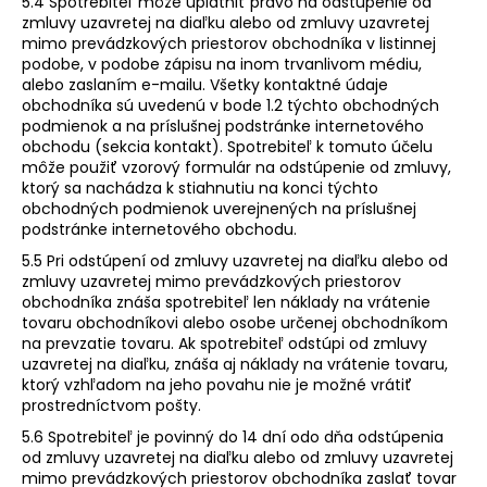
5.4 Spotrebiteľ môže uplatniť právo na odstúpenie od
zmluvy uzavretej na diaľku alebo od zmluvy uzavretej
mimo prevádzkových priestorov obchodníka v listinnej
podobe, v podobe zápisu na inom trvanlivom médiu,
alebo zaslaním e-mailu. Všetky kontaktné údaje
obchodníka sú uvedenú v bode 1.2 týchto obchodných
podmienok a na príslušnej podstránke internetového
obchodu (sekcia kontakt). Spotrebiteľ k tomuto účelu
môže použiť vzorový formulár na odstúpenie od zmluvy,
ktorý sa nachádza k stiahnutiu na konci týchto
obchodných podmienok uverejnených na príslušnej
podstránke internetového obchodu.
5.5 Pri odstúpení od zmluvy uzavretej na diaľku alebo od
zmluvy uzavretej mimo prevádzkových priestorov
obchodníka znáša spotrebiteľ len náklady na vrátenie
tovaru obchodníkovi alebo osobe určenej obchodníkom
na prevzatie tovaru. Ak spotrebiteľ odstúpi od zmluvy
uzavretej na diaľku, znáša aj náklady na vrátenie tovaru,
ktorý vzhľadom na jeho povahu nie je možné vrátiť
prostredníctvom pošty.
5.6 Spotrebiteľ je povinný do 14 dní odo dňa odstúpenia
od zmluvy uzavretej na diaľku alebo od zmluvy uzavretej
mimo prevádzkových priestorov obchodníka zaslať tovar