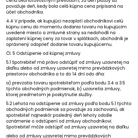
cenu bezhotovostným prevodom, za deň platby sa
považuje deň, kedy bola celá kúpna cena pripísaná na
účet obchodníka.
4.4 V prípade, ak kupujúci nezaplatí obchodníkovi celú
kúpnu cenu do momentu dodania tovaru na kupujúcim
uvedené miesto a zmluvné strany sa nedohodli na
zaplatení kúpnej ceny za tovar v splátkach, obchodník je
oprávnený odoprieť dodanie tovaru kupujúcemu.
Čl. 5 Odstúpenie od kúpnej zmluvy
5.1 Spotrebiteľ má právo odstúpiť od zmluvy uzavretej na
diaľku alebo od zmluvy uzavretej mimo prevádzkových
priestorov obchodníka a to do 14 dní odo dňa:
a) prevzatia tovaru spotrebiteľom podľa bodu 3.4 a 3.5
týchto obchodných podmienok, b) uzavretia zmluvy,
ktorej predmetom je poskytnutie služby.
5.2 Lehota na odstúpenie od zmluvy podľa bodu 5.1 týchto
obchodných podmienok sa považuje za zachovanú, ak
spotrebiteľ najneskôr posledný deň lehoty odošle
oznámenie o odstúpení od zmluvy obchodníkovi.
Spotrebiteľ môže odstúpiť od zmluvy uzavretej na diaľku
alebo od zmluvy uzavretej mimo prevádzkových