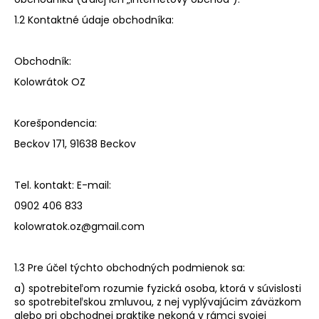
á
1.2 Kontaktné údaje obchodníka:
j
s
Obchodník:
ť
Kolowrátok OZ
?
Korešpondencia:
Beckov 171, 91638 Beckov
HĽADAŤ
Tel. kontakt: E-mail:
0902 406 833
O
kolowratok.oz@gmail.com
d
p
1.3 Pre účel týchto obchodných podmienok sa:
o
r
a) spotrebiteľom rozumie fyzická osoba, ktorá v súvislosti
so spotrebiteľskou zmluvou, z nej vyplývajúcim záväzkom
ú
alebo pri obchodnej praktike nekoná v rámci svojej