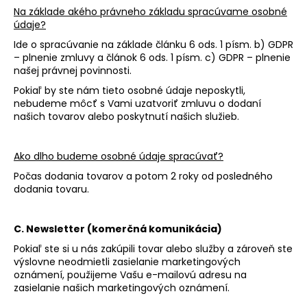
Na základe akého právneho základu spracúvame osobné
údaje?
Ide o spracúvanie na základe článku 6 ods. 1 písm. b) GDPR
– plnenie zmluvy a článok 6 ods. 1 písm. c) GDPR – plnenie
našej právnej povinnosti.
Pokiaľ by ste nám tieto osobné údaje neposkytli,
nebudeme môcť s Vami uzatvoriť zmluvu o dodaní
našich tovarov alebo poskytnutí našich služieb.
Ako dlho budeme osobné údaje spracúvať?
Počas dodania tovarov a pot
om 2 roky od p
osledného
dodania tovaru.
C. Newsletter (komerčná komunikácia)
Pokiaľ ste si u nás zakúpili tovar alebo služby a zároveň ste
výslovne neodmietli zasielanie marketingových
oznámení, použijeme Vašu e-mailovú adresu na
zasielanie našich marketingových oznámení.