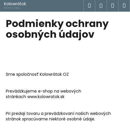
K
Prejsť
Kolowrátok
Hľadať
Náku
M
Prihlásen
na
o
Bylinkové čaje s
príbehom
obsah
Späť
Späť
košík
š
Podmienky ochrany
í
Č
osobných údajov
k
o
p
o
t
r
Sme spolo
čnosť Kolowrátok OZ
e
b
u
Prevádzkujeme e-shop na webových
stránk
ach www.kolowratok.sk
j
e
t
Pri predaji tovaru a prevádzkovaní našich webových
stránok spracúvame niektoré osobné údaje.
e
n