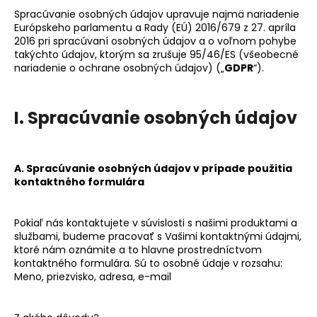
á
Spracúvanie osobných údajov upravuje najmä nariadenie
Európskeho parlamentu a Rady (EÚ) 2016/679 z 27. apríla
j
2016 pri spracúvaní osobných údajov a o voľnom pohybe
s
takýchto údajov, ktorým sa zrušuje 95/46/ES (všeobecné
nariadenie o ochrane osobných údajov) („
GDPR
“).
ť
?
I. Spracúvanie osobných údajov
HĽADAŤ
A. Spracúvanie osobných údajov v prípade použitia
kontaktného formulára
O
Pokiaľ nás kontaktujete v súvislosti s našimi
produktami a
službami, budeme pracovať s Vašimi kontaktnými údajmi,
d
ktoré nám oznámite a to hlavne prostredníctvom
p
kontaktného formulára. Sú to osobné údaje v rozsahu:
o
Meno, priezvisko, adresa, e-mail
r
ú