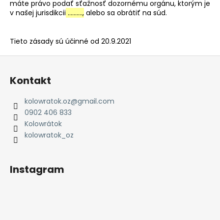
máte právo podať sťažnosť dozornému orgánu, ktorým je
v našej jurisdikcii
……….,
alebo sa obrátiť na súd.
Tieto zásady sú účinné od 20.9.2021
Z
á
Kontakt
p
ä
kolowratok.oz
@
gmail.com
t
0902 406 833
i
Kolowrátok
e
kolowratok_oz
Instagram