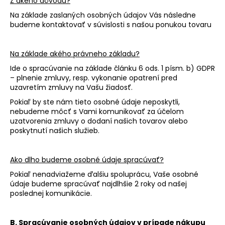
č
Z akého dôvodu?
a
Na základe zaslaných osobných údajov Vás následne
m
budeme kontaktovať v súvislosti s našou ponukou
tovaru
e
BYLINNÝ
Na základe akého právneho základu?
WORSHOP
Ide o spracúvanie na základe článku 6 ods. 1 písm. b) GDPR
PRE
– plnenie zmluvy, resp. vykonanie opatrení pred
DOSPELÝCH
uzavretím zmluvy na Vašu žiadosť.
100
€
Pokiaľ by ste nám tieto osobné údaje neposkytli,
nebudeme môcť s Vami komunikovať za účelom
uzatvorenia zmluvy o dodaní našich tovarov alebo
poskytnutí našich služieb.
Ako dlho budeme osobné údaje spracúvať?
Pokiaľ nenadviažeme ďalšiu spoluprácu, Vaše osobné
údaje budeme spracúvať najdlhšie
2 roky
od našej
poslednej komunikácie.
B. Spracúvanie osobných údajov v prípade nákupu