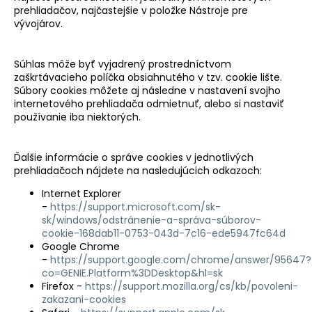
prehliadačov, najčastejšie v položke Nástroje pre
vývojárov.
Súhlas môže byť vyjadrený prostredníctvom
zaškrtávacieho políčka obsiahnutého v tzv. cookie lište.
Súbory cookies môžete aj následne v nastavení svojho
internetového prehliadača odmietnuť, alebo si nastaviť
používanie iba niektorých.
Ďalšie informácie o správe cookies v jednotlivých
prehliadačoch nájdete na nasledujúcich odkazoch:
Internet Explorer
-
https://support.microsoft.com/sk-
sk/windows/odstránenie-a-správa-súborov-
cookie-168dab11-0753-043d-7c16-ede5947fc64d
Google Chrome
-
https://support.google.com/chrome/answer/95647?
co=GENIE.Platform%3DDesktop&hl=sk
Firefox -
https://support.mozilla.org/cs/kb/povoleni-
zakazani-cookies