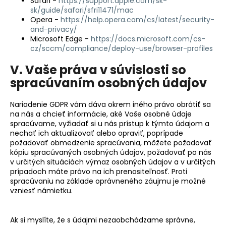
Safari -
https://support.apple.com/sk-
sk/guide/safari/sfri11471/mac
Opera -
https://help.opera.com/cs/latest/security-
and-privacy/
Microsoft Edge -
https://docs.microsoft.com/cs-
cz/sccm/compliance/deploy-use/browser-profiles
V. Vaše práva v súvislosti so
spracúvaním osobných údajov
Nariadenie GDPR vám dáva okrem iného právo obrátiť sa
na nás a chcieť informácie, aké Vaše osobné údaje
spracúvame, vyžiadať si u nás prístup k týmto údajom a
nechať ich aktualizovať alebo opraviť, poprípade
požadovať obmedzenie spracúvania, môžete požadovať
kópiu spracúvaných osobných údajov, požadovať po nás
v určitých situáciách výmaz osobných údajov a v určitých
prípadoch máte právo na ich prenositeľnosť. Proti
spracúvaniu na základe oprávneného záujmu je možné
vzniesť námietku.
Ak si myslíte, že s údajmi nezaobchádzame správne,