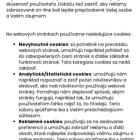
skúsenosť používateľa. Dokážu tiež zaistiť, aby reklamy
zobrazované on-line boli lepšie prispôsobené Vašej osobe
a Vašim záujmom.
Na webových stránkach používame nasledujúce cookies:
Nevyhnutné cookies
: sú potrebné na prevádzku
webových stránok, umožňujú napríklad prihlásiť sa
do zabezpečených častí stránok a ďalšie základné
funkčnosti stránok. Táto kategória cookies sa nedá
zakázať.
Analytické/štatistické cookies
: umožňujú nám
napríklad rozpoznať a zistiť počet návštevníkov a
sledovať, ako naši návštevníci používajú webové
stránky. Pomáhajú nám zlepšovať spôsob, akým
stránky fungujú, napríklad tak, že umožňujú
používateľom ľahko nájsť to, čo hľadajú. Tieto
súbory spúšťame iba s Vaším predchádzajúcim
súhlasom.
Reklamné cookies
: používajú sa na sledovanie
preferencií a umožňujú zobraziť reklamu a ďalší
obsah, ktoré najlepšie zodpovedajú vášmu záujmu a
online správaniu. Tieto súbory spúšťame iba s Vaším