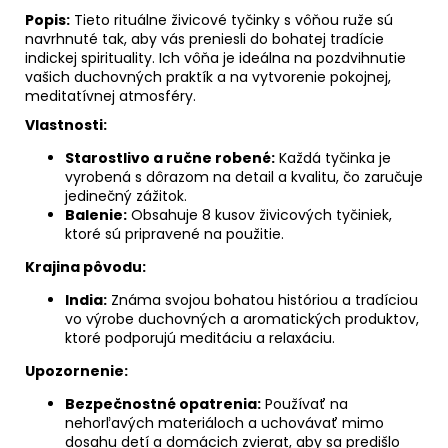
č
Popis:
Tieto rituálne živicové tyčinky s vôňou ruže sú
a
navrhnuté tak, aby vás preniesli do bohatej tradície
m
indickej spirituality. Ich vôňa je ideálna na pozdvihnutie
e
vašich duchovných praktík a na vytvorenie pokojnej,
meditatívnej atmosféry.
ZÁŽITKOVÉ
ČAJOVANIE
Vlastnosti:
60
Starostlivo a ručne robené:
Každá tyčinka je
€
vyrobená s dôrazom na detail a kvalitu, čo zaručuje
jedinečný zážitok.
Balenie:
Obsahuje 8 kusov živicových tyčiniek,
ktoré sú pripravené na použitie.
Krajina pôvodu:
India:
Známa svojou bohatou históriou a tradíciou
vo výrobe duchovných a aromatických produktov,
ktoré podporujú meditáciu a relaxáciu.
Upozornenie:
Bezpečnostné opatrenia:
Používať na
nehorľavých materiáloch a uchovávať mimo
dosahu detí a domácich zvierat, aby sa predišlo