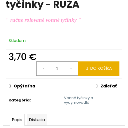
tyčinky - RUŽA
á
j
" ručne rolované vonné tyčinky "
s
ť
?
Skladom
3,70 €
Jednotková
HĽADAŤ
DO KOŠÍKA
cena:
Opýtať sa
Zdieľať
O
d
Vonné tyčinky a
Kategória
:
vydymovadlá
p
o
r
Popis
Diskusia
ú