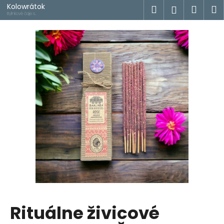
K
Prejsť
Kolowrátok
Hľadať
Náku
M
Prihlásen
na
o
Bylinkové čaje s
príbehom
obsah
Späť
Späť
košík
š
í
Č
k
o
p
o
t
r
e
b
u
j
e
t
Rituálne živicové
e
n