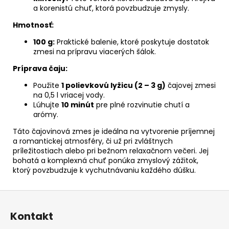
a korenistú chuť, ktorá povzbudzuje zmysly.
Hmotnosť:
100 g:
Praktické balenie, ktoré poskytuje dostatok
zmesi na prípravu viacerých šálok.
Príprava čaju:
Použite
1 polievkovú lyžicu (2 – 3 g)
čajovej zmesi
na 0,5 l vriacej vody.
Lúhujte
10 minút
pre plné rozvinutie chutí a
arómy.
Táto čajovinová zmes je ideálna na vytvorenie príjemnej
a romantickej atmosféry, či už pri zvláštnych
príležitostiach alebo pri bežnom relaxačnom večeri. Jej
bohatá a komplexná chuť ponúka zmyslový zážitok,
ktorý povzbudzuje k vychutnávaniu každého dúšku.
Z
á
Kontakt
p