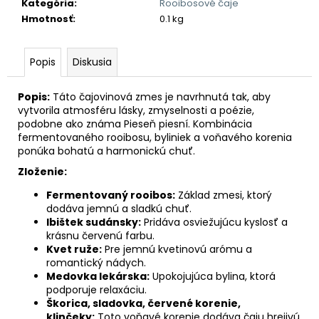
č
Kategória
:
Rooibosové čaje
a
Hmotnosť
:
0.1 kg
m
e
Popis
Diskusia
PREBUĎ
SVOJU
Popis:
Táto čajovinová zmes je navrhnutá tak, aby
ENERGIU
vytvorila atmosféru lásky, zmyselnosti a poézie,
30
podobne ako známa Pieseň piesní. Kombinácia
€
fermentovaného rooibosu, byliniek a voňavého korenia
ponúka bohatú a harmonickú chuť.
Zloženie:
Fermentovaný rooibos:
Základ zmesi, ktorý
dodáva jemnú a sladkú chuť.
Ibištek sudánsky:
Pridáva osviežujúcu kyslosť a
krásnu červenú farbu.
Kvet ruže:
Pre jemnú kvetinovú arómu a
romantický nádych.
Medovka lekárska:
Upokojujúca bylina, ktorá
podporuje relaxáciu.
Škorica, sladovka, červené korenie,
klinčeky:
Toto voňavé korenie dodáva čaju hrejivú