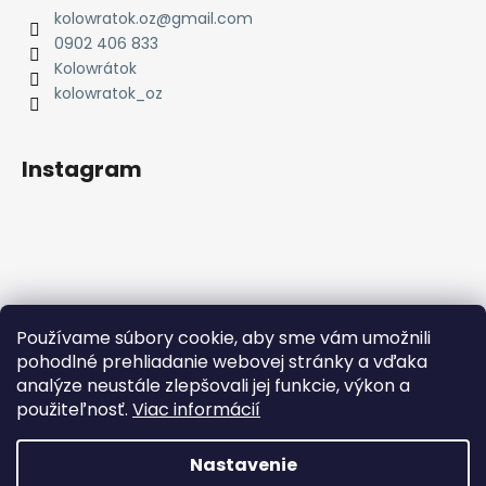
ä
kolowratok.oz
@
gmail.com
t
0902 406 833
i
Kolowrátok
e
kolowratok_oz
Instagram
Používame súbory cookie, aby sme vám umožnili
Sledovať na Instagrame
pohodlné prehliadanie webovej stránky a vďaka
analýze neustále zlepšovali jej funkcie, výkon a
Facebook
použiteľnosť.
Viac informácií
Nastavenie