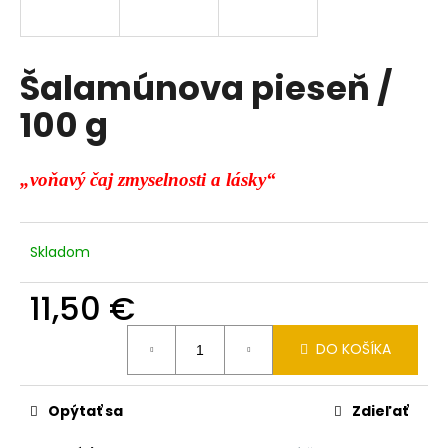
á
j
s
Šalamúnova pieseň /
ť
100 g
?
„voňavý čaj zmyselnosti a lásky“
HĽADAŤ
Skladom
11,50 €
O
Jednotková
d
DO KOŠÍKA
cena:
p
o
r
Opýtať sa
Zdieľať
ú