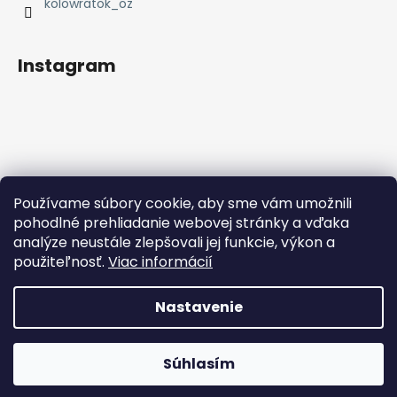
e
kolowratok_oz
Instagram
Používame súbory cookie, aby sme vám umožnili
Sledovať na Instagrame
pohodlné prehliadanie webovej stránky a vďaka
analýze neustále zlepšovali jej funkcie, výkon a
Facebook
použiteľnosť.
Viac informácií
Nastavenie
Vytvoril Shoptet
Súhlasím
Copyright 2026
Kolowrátok
. Všetky práva vyhradené.