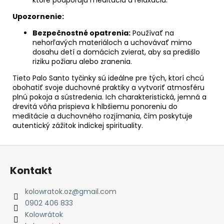
Upozornenie:
Bezpečnostné opatrenia:
Používať na
nehorľavých materiáloch a uchovávať mimo
dosahu detí a domácich zvierat, aby sa predišlo
riziku požiaru alebo zranenia.
Tieto Palo Santo tyčinky sú ideálne pre tých, ktorí chcú
obohatiť svoje duchovné praktiky a vytvoriť atmosféru
plnú pokoja a sústredenia. Ich charakteristická, jemná a
drevitá vôňa prispieva k hlbšiemu ponoreniu do
meditácie a duchovného rozjímania, čím poskytuje
autentický zážitok indickej spirituality.
Z
á
Kontakt
p
ä
kolowratok.oz
@
gmail.com
t
0902 406 833
i
Kolowrátok