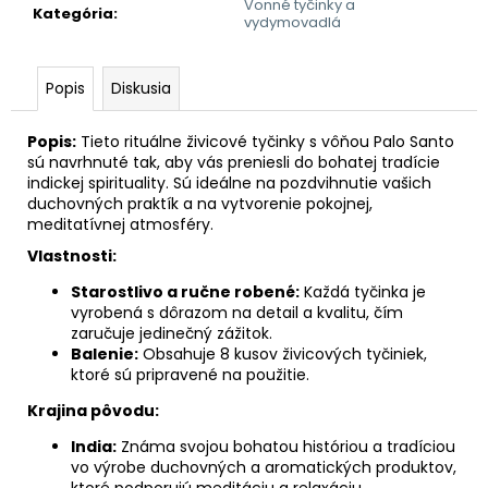
č
Vonné tyčinky a
Kategória
:
vydymovadlá
a
m
e
Popis
Diskusia
BLUNDUS
/
Popis:
Tieto rituálne živicové tyčinky s vôňou Palo Santo
100
sú navrhnuté tak, aby vás preniesli do bohatej tradície
G
indickej spirituality. Sú ideálne na pozdvihnutie vašich
10
duchovných praktík a na vytvorenie pokojnej,
€
meditatívnej atmosféry.
Vlastnosti:
Starostlivo a ručne robené:
Každá tyčinka je
vyrobená s dôrazom na detail a kvalitu, čím
zaručuje jedinečný zážitok.
Balenie:
Obsahuje 8 kusov živicových tyčiniek,
ktoré sú pripravené na použitie.
Krajina pôvodu:
India:
Známa svojou bohatou históriou a tradíciou
vo výrobe duchovných a aromatických produktov,
ktoré podporujú meditáciu a relaxáciu.