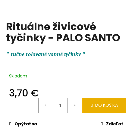
á
j
s
Rituálne živicové
ť
tyčinky - PALO SANTO
?
" ručne rolované vonné tyčinky "
HĽADAŤ
Skladom
3,70 €
O
Jednotková
d
DO KOŠÍKA
cena:
p
o
r
Opýtať sa
Zdieľať
ú