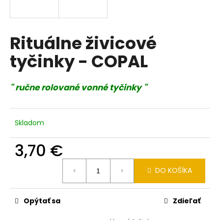
á
j
s
Rituálne živicové
ť
tyčinky - COPAL
?
" ručne rolované vonné tyčinky "
HĽADAŤ
Skladom
3,70 €
O
Jednotková
d
DO KOŠÍKA
cena:
p
o
r
Opýtať sa
Zdieľať
ú