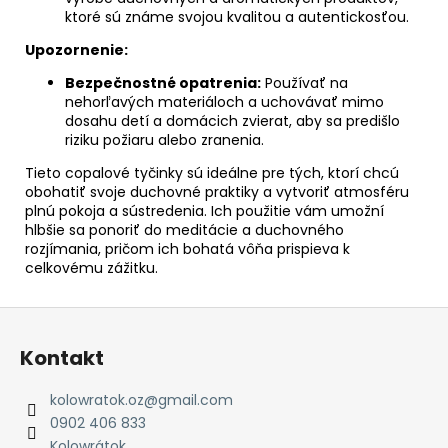
ktoré sú známe svojou kvalitou a autentickosťou.
Upozornenie:
Bezpečnostné opatrenia:
Používať na
nehorľavých materiáloch a uchovávať mimo
dosahu detí a domácich zvierat, aby sa predišlo
riziku požiaru alebo zranenia.
Tieto copalové tyčinky sú ideálne pre tých, ktorí chcú
obohatiť svoje duchovné praktiky a vytvoriť atmosféru
plnú pokoja a sústredenia. Ich použitie vám umožní
hlbšie sa ponoriť do meditácie a duchovného
rozjímania, pričom ich bohatá vôňa prispieva k
celkovému zážitku.
Z
á
Kontakt
p
ä
kolowratok.oz
@
gmail.com
t
0902 406 833
Kolowrátok