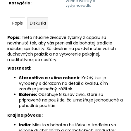
č
Vonné tyčinky a
Kategória
:
vydymovadlá
a
m
e
Popis
Diskusia
BYLINNÝ
WORSHOP
Popis:
Tieto rituálne živicové tyčinky z copalu sú
PRE
navrhnuté tak, aby vás preniesli do bohatej tradície
DETI
indickej spirituality. Sú ideálne na pozdvihnutie vašich
duchovných praktík a na vytvorenie pokojnej,
75
€
meditatívnej atmosféry.
Vlastnosti:
Starostlivo a ručne robené:
Každý kus je
vyrobený s dôrazom na detail a kvalitu, čím
zaručuje jedinečný zážitok.
Balenie:
Obsahuje 8 kusov živíc, ktoré sú
pripravené na použitie, čo umožňuje jednoduché a
pohodlné použitie.
Krajina pôvodu:
India:
Miesto s bohatou históriou a tradíciou vo
výrobe duchovných a aromatických produktov,