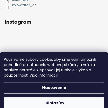
i
e
kolowratok_oz
Instagram
Používame súbory cookie, aby sme vám umožnili
Sledovať na Instagrame
pohodlné prehliadanie webovej stránky a vďaka
analýze neustále zlepšovali jej funkcie, výkon a
Facebook
použiteľnosť.
Viac informácií
Nastavenie
Vytvoril Shoptet
Súhlasím
Copyright 2026
Kolowrátok
. Všetky práva vyhradené.