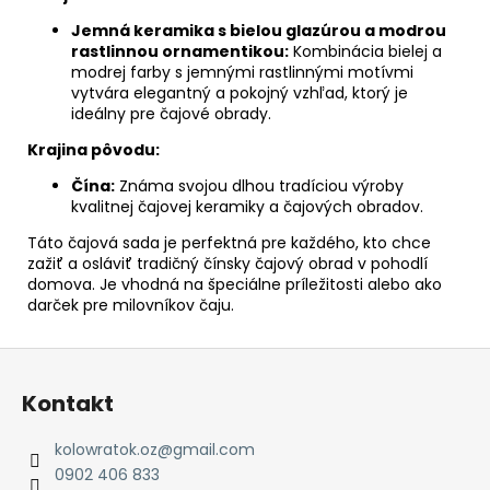
Jemná keramika s bielou glazúrou a modrou
rastlinnou ornamentikou:
Kombinácia bielej a
modrej farby s jemnými rastlinnými motívmi
vytvára elegantný a pokojný vzhľad, ktorý je
ideálny pre čajové obrady.
Krajina pôvodu:
Čína:
Známa svojou dlhou tradíciou výroby
kvalitnej čajovej keramiky a čajových obradov.
Táto čajová sada je perfektná pre každého, kto chce
zažiť a osláviť tradičný čínsky čajový obrad v pohodlí
domova. Je vhodná na špeciálne príležitosti alebo ako
darček pre milovníkov čaju.
Z
á
Kontakt
p
ä
kolowratok.oz
@
gmail.com
t
0902 406 833