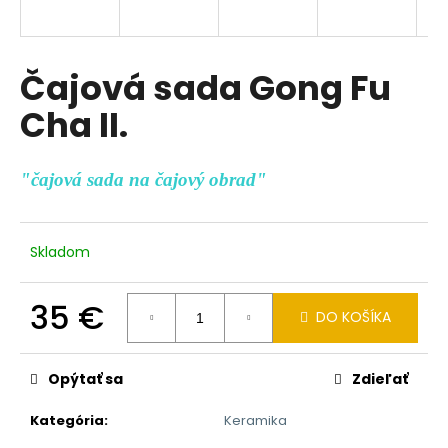
á
j
s
Čajová sada Gong Fu
ť
Cha II.
?
"čajová sada na čajový obrad"
HĽADAŤ
Skladom
35 €
O
DO KOŠÍKA
d
Jednotková
p
cena:
Opýtať sa
Zdieľať
o
r
Kategória
:
Keramika
ú