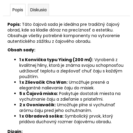
č
a
Popis
Diskusia
m
e
Popis:
Táto čajová sada je ideálna pre tradičný čajový
obrad, kde sa kladie dôraz na precíznosť a estetiku.
ZÁŽITKOVÉ
Obsahuje všetky potrebné komponenty na vytvorenie
ČAJOVANIE
autentického zážitku z čajového obradu.
60
Obsah sady:
€
1 x Konvička typu Yixing (200 ml):
Vyrobená z
kvalitnej hliny, ktorá je známa svojou schopnosťou
udržiavať teplotu a zlepšovať chuť čaju s každým
použitím.
1 x Zlievačik Cha Wan:
Umožňuje presné a
elegantné nalievanie čaju do misiek.
5 x Čajová miska:
Poskytuje dostatok miesta na
vychutnanie čaju a zdieľanie s priateľmi.
2 x Ovoniavačik:
Umožňuje plne si vychutnať
arómu čaju pred jeho ochutnaním.
1 x Obradová soška:
Symbolický prvok, ktorý
pridáva duchovný rozmer čajovému obradu.
Dizajn: