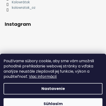
i
Kolowrátok
e
kolowratok_oz
Instagram
Používame súbory cookie, aby sme vám umožnili
Sledovať na Instagrame
pohodlné prehliadanie webovej stránky a vďaka
analýze neustále zlepšovali jej funkcie, výkon a
Facebook
použiteľnosť.
Viac informácií
Nastavenie
Vytvoril Shoptet
Súhlasím
Copyright 2026
Kolowrátok
. Všetky práva vyhradené.